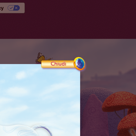
cy
Chiudi