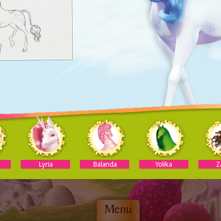
Lyria
Balanda
Yolika
Z