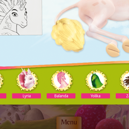
Lyria
Balanda
Yolika
Z