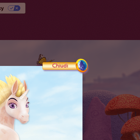
cy
Chiudi