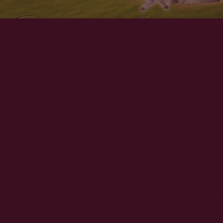
Libro dell'amicizia di Mia
Profili degli Unico
Tutto su Centopia
Crea e colora
© 2018 Hahn & m4e Produc